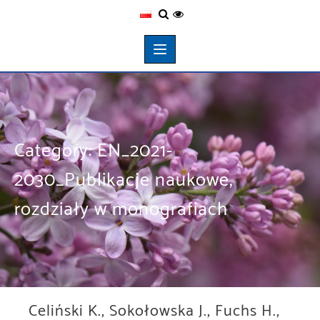
Category:
EN_2021-
2030_Publikacje naukowe,
rozdziały w monografiach
Celiński K., Sokołowska J., Fuchs H.,