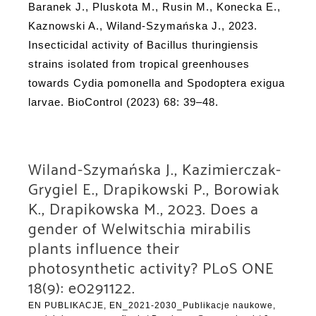
Baranek J., Pluskota M., Rusin M., Konecka E.,
Kaznowski A., Wiland‑Szymańska J., 2023.
Insecticidal activity of Bacillus thuringiensis
strains isolated from tropical greenhouses
towards Cydia pomonella and Spodoptera exigua
larvae. BioControl (2023) 68: 39–48.
Wiland-Szymańska J., Kazimierczak-
Grygiel E., Drapikowski P., Borowiak
K., Drapikowska M., 2023. Does a
gender of Welwitschia mirabilis
plants influence their
photosynthetic activity? PLoS ONE
18(9): e0291122.
EN PUBLIKACJE
,
EN_2021-2030_Publikacje naukowe,