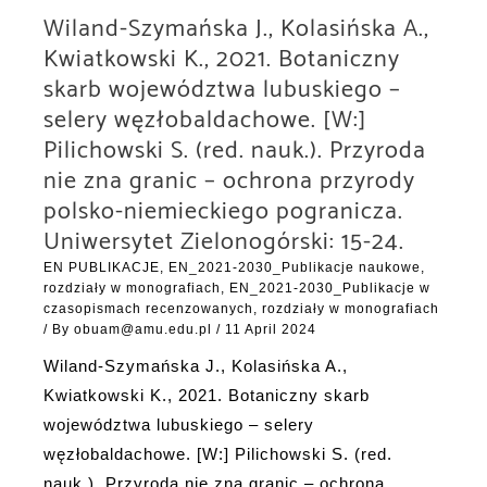
Wiland-Szymańska J., Kolasińska A.,
Kwiatkowski K., 2021. Botaniczny
skarb województwa lubuskiego –
selery węzłobaldachowe. [W:]
Pilichowski S. (red. nauk.). Przyroda
nie zna granic – ochrona przyrody
polsko-niemieckiego pogranicza.
Uniwersytet Zielonogórski: 15-24.
EN PUBLIKACJE
,
EN_2021-2030_Publikacje naukowe,
rozdziały w monografiach
,
EN_2021-2030_Publikacje w
czasopismach recenzowanych, rozdziały w monografiach
/ By
obuam@amu.edu.pl
/
11 April 2024
Wiland-Szymańska J., Kolasińska A.,
Kwiatkowski K., 2021. Botaniczny skarb
województwa lubuskiego – selery
węzłobaldachowe. [W:] Pilichowski S. (red.
nauk.). Przyroda nie zna granic – ochrona