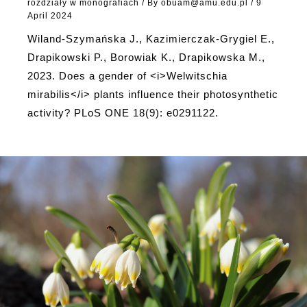
rozdziały w monografiach
/ By
obuam@amu.edu.pl
/
9
April 2024
Wiland-Szymańska J., Kazimierczak-Grygiel E.,
Drapikowski P., Borowiak K., Drapikowska M.,
2023. Does a gender of <i>Welwitschia
mirabilis</i> plants influence their photosynthetic
activity? PLoS ONE 18(9): e0291122.