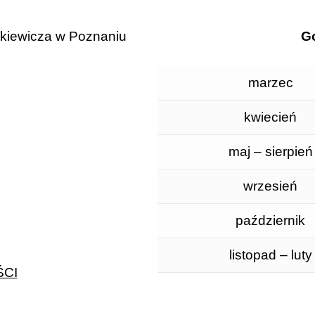
ckiewicza w Poznaniu
Go
marzec
kwiecień
maj – sierpień
wrzesień
październik
listopad – luty
CI