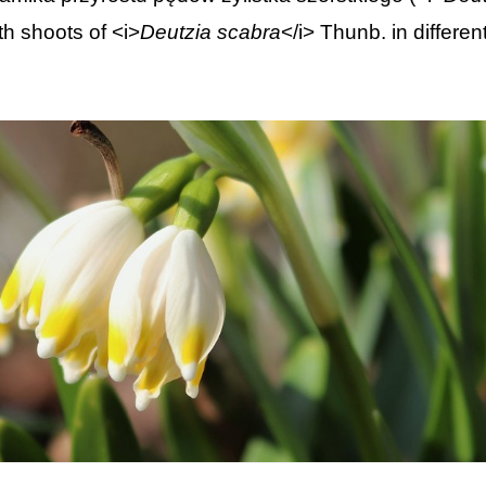
h shoots of <i>
Deutzia
scabra
</i> Thunb. in differe