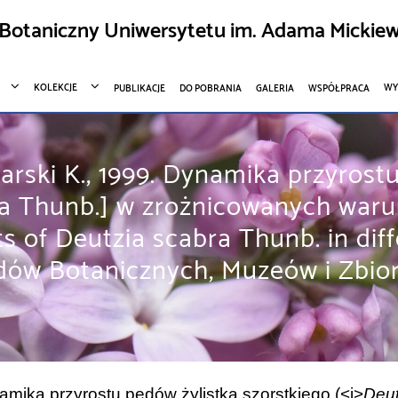
Botaniczny Uniwersytetu im. Adama Mickiew
KOLEKCJE
WY
PUBLIKACJE
DO POBRANIA
GALERIA
WSPÓŁPRACA
arski K., 1999. Dynamika przyrost
ra Thunb.] w zrożnicowanych war
 of Deutzia scabra Thunb. in diff
dów Botanicznych, Muzeów i Zbioró
amika przyrostu pędów żylistka szorstkiego (<i>
Deut