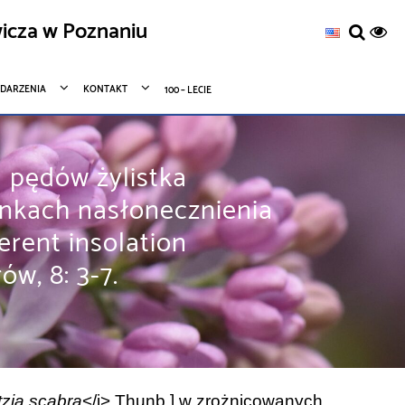
icza w Poznaniu
DARZENIA
KONTAKT
100 – LECIE
u pędów żylistka
unkach nasłonecznienia
erent insolation
w, 8: 3-7.
zia scabra
</i> Thunb.] w zrożnicowanych