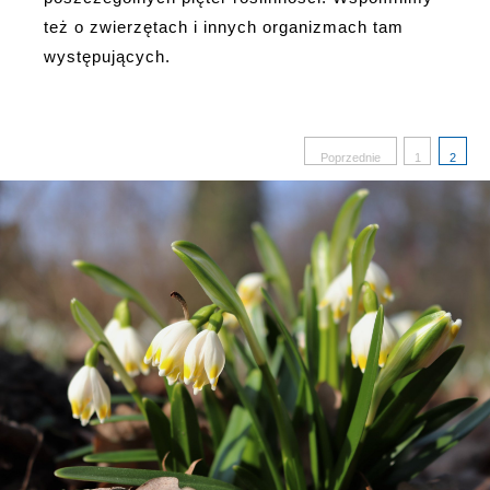
też o zwierzętach i innych organizmach tam
występujących.
Stronicowani
Poprzednie
1
2
wpisów