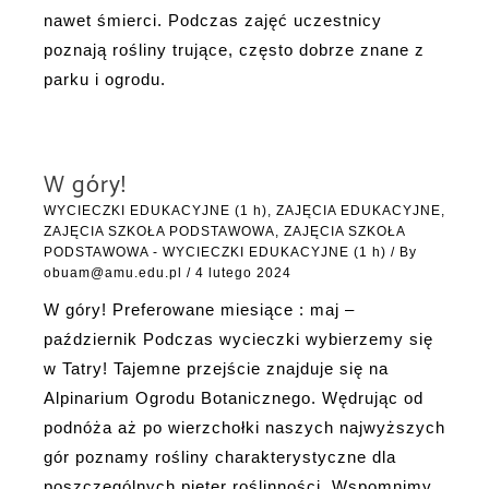
nawet śmierci. Podczas zajęć uczestnicy
poznają rośliny trujące, często dobrze znane z
parku i ogrodu.
W góry!
WYCIECZKI EDUKACYJNE (1 h)
,
ZAJĘCIA EDUKACYJNE
,
ZAJĘCIA SZKOŁA PODSTAWOWA
,
ZAJĘCIA SZKOŁA
PODSTAWOWA - WYCIECZKI EDUKACYJNE (1 h)
/ By
obuam@amu.edu.pl
/
4 lutego 2024
W góry! Preferowane miesiące : maj –
październik Podczas wycieczki wybierzemy się
w Tatry! Tajemne przejście znajduje się na
Alpinarium Ogrodu Botanicznego. Wędrując od
podnóża aż po wierzchołki naszych najwyższych
gór poznamy rośliny charakterystyczne dla
poszczególnych pięter roślinności. Wspomnimy