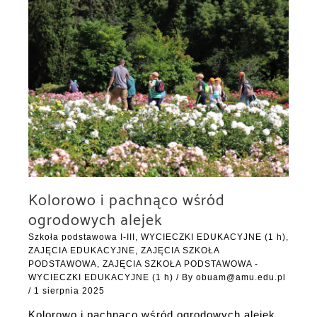
Kolorowo i pachnąco wśród
ogrodowych alejek
Szkoła podstawowa I-III
,
WYCIECZKI EDUKACYJNE (1 h)
,
ZAJĘCIA EDUKACYJNE
,
ZAJĘCIA SZKOŁA
PODSTAWOWA
,
ZAJĘCIA SZKOŁA PODSTAWOWA -
WYCIECZKI EDUKACYJNE (1 h)
/ By
obuam@amu.edu.pl
/
1 sierpnia 2025
Kolorowo i pachnąco wśród ogrodowych alejek