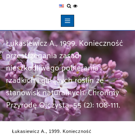
Łukasiewicz A., 1999. Konieczność
przestrzegania zasad
nieszkodliwego pobierania
rzadkich i ginących roślin ze
stanowisk naturalnych. Chrońmy
Przyrodę Ojczystą, 55 (2): 108-111.
Łukasiewicz A., 1999. Konieczność