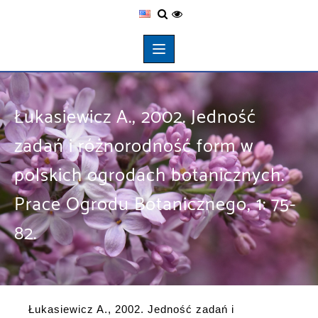
Łukasiewicz A., 2002. Jedność
zadań i różnorodność form w
polskich ogrodach botanicznych.
Prace Ogrodu Botanicznego, 1: 75-
82.
Łukasiewicz A., 2002. Jedność zadań i