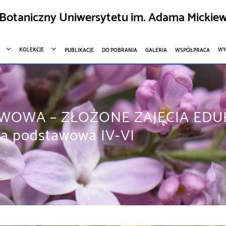
Botaniczny Uniwersytetu im. Adama Mickiew
KOLEKCJE
WY
PUBLIKACJE
DO POBRANIA
GALERIA
WSPÓŁPRACA
WOWA – ZŁOŻONE ZAJĘCIA EDUK
ła podstawowa IV-VI