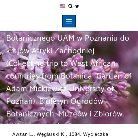
Awzan L., Węglarski K., 1984.
Wycieczka przyrodnicza z Ogrodu
Botanicznego UAM w Poznaniu do
krajów Afryki Zachodniej
(Collecting trip to West African
countries from Botanical Garden of
Adam Mickiewicz University of
Poznań). Biuletyn Ogrodów
Botanicznych, Muzeów i Zbiorów.
[W:] Wiadomości Botaniczne, 28
Awzan L., Węglarski K., 1984. Wycieczka