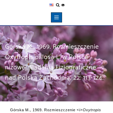
Górska M., 1969. Rozmieszczenie
Oxytropis pillosa L. w Polsce
niżowej. Badania Fizjograficzne
nad Polską Zachodnią, 22: 113-124.
Górska M., 1969. Rozmieszczenie <i>
Oxytropis