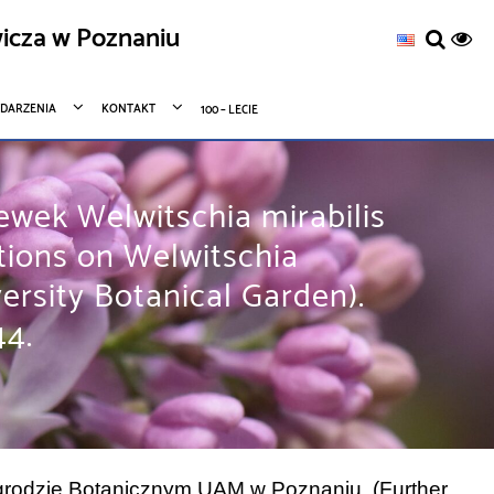
icza w Poznaniu
DARZENIA
KONTAKT
100 – LECIE
ewek Welwitschia mirabilis
ions on Welwitschia
ersity Botanical Garden).
44.
grodzie Botanicznym UAM w Poznaniu. (Further