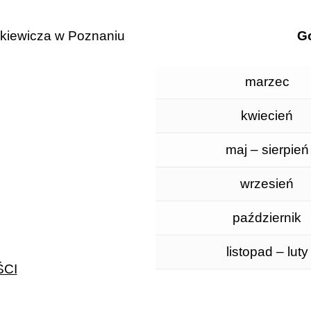
ckiewicza w Poznaniu
Go
marzec
kwiecień
maj – sierpień
wrzesień
październik
listopad – luty
CI