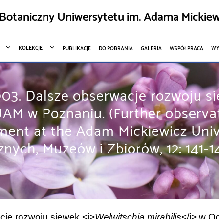
Botaniczny Uniwersytetu im. Adama Mickiew
KOLEKCJE
WY
PUBLIKACJE
DO POBRANIA
GALERIA
WSPÓŁPRACA
003. Dalsze obserwacje rozwoju si
AM w Poznaniu. (Further observat
ment at the Adam Mickiewicz Univ
ych, Muzeów i Zbiorów, 12: 141-1
cje rozwoju siewek <i>
Welwitschia mirabilis
</i> w O