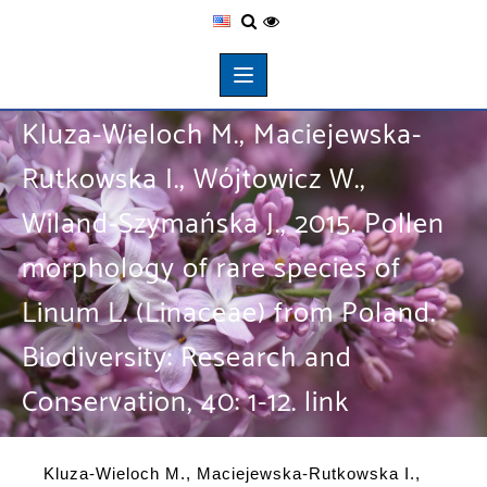
Kluza-Wieloch M., Maciejewska-
Rutkowska I., Wójtowicz W.,
Wiland-Szymańska J., 2015. Pollen
morphology of rare species of
Linum L. (Linaceae) from Poland.
Biodiversity: Research and
Conservation, 40: 1-12. link
Kluza-Wieloch M., Maciejewska-Rutkowska I.,