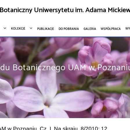
Botaniczny Uniwersytetu im. Adama Mickiew
KOLEKCJE
WY
PUBLIKACJE
DO POBRANIA
GALERIA
WSPÓŁPRACA
du Botanicznego UAM w Poznaniu. 
 w Poznaniu. Cz. I. Na skraju, 8/2010: 12.