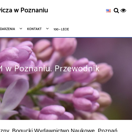
icza w Poznaniu
DARZENIA
KONTAKT
100 – LECIE
AM w Poznaniu. Przewodnik
iczny. Bogucki Wydawnictwo Naukowe, Poznań.