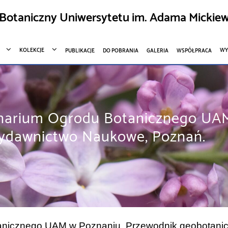
Botaniczny Uniwersytetu im. Adama Mickiew
KOLEKCJE
WY
PUBLIKACJE
DO POBRANIA
GALERIA
WSPÓŁPRACA
Alpinarium Ogrodu Botanicznego U
Wydawnictwo Naukowe, Poznań.
Botanicznego UAM w Poznaniu. Przewodnik geobotan