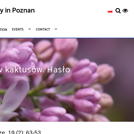
ty in Poznan
EVENTS
CONTACT
TION
w kaktusów. Hasło
, 19 (2): 63-53.