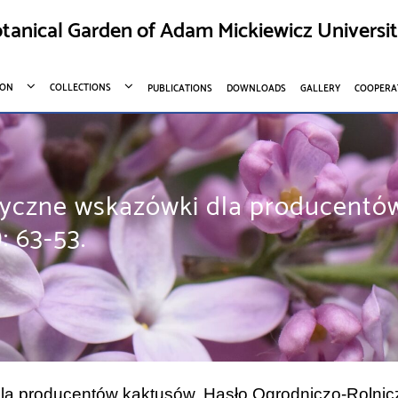
tanical Garden of Adam Mickiewicz Universi
ION
COLLECTIONS
PUBLICATIONS
DOWNLOADS
GALLERY
COOPERA
tyczne wskazówki dla producentó
: 63-53.
a producentów kaktusów. Hasło Ogrodniczo-Rolnicze