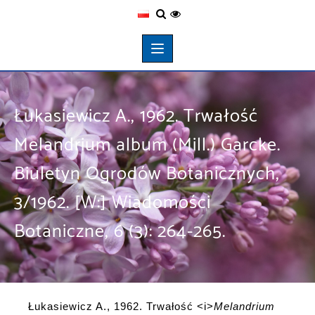
Łukasiewicz A., 1962. Trwałość
Melandrium album (Mill.) Garcke.
Biuletyn Ogrodów Botanicznych,
3/1962. [W:] Wiadomości
Botaniczne, 6 (3): 264-265.
Łukasiewicz A., 1962. Trwałość <i>
Melandrium