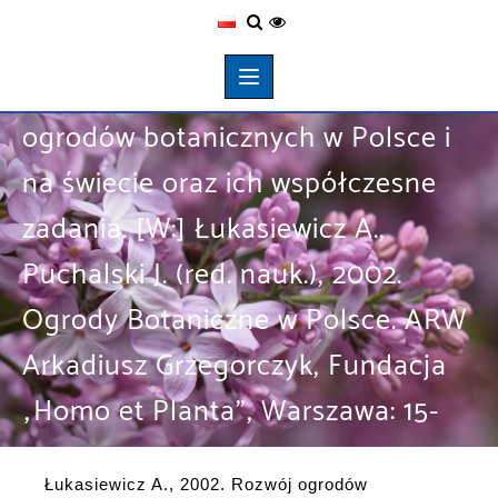
Łukasiewicz A., 2002. Rozwój
ogrodów botanicznych w Polsce i
na świecie oraz ich współczesne
zadania. [W:] Łukasiewicz A.,
Puchalski J. (red. nauk.), 2002.
Ogrody Botaniczne w Polsce. ARW
Arkadiusz Grzegorczyk, Fundacja
„Homo et Planta”, Warszawa: 15-
20.
Łukasiewicz A., 2002. Rozwój ogrodów