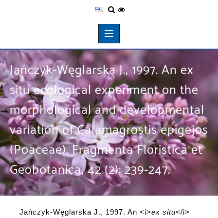
Jańczyk-Węglarska J., 1997. An ex
situ ecological experiment on the
morphological and developmental
variation of Calamagrostis epigejos
(Poaceae). Fragmenta Floristica et
Geobotanica, 42 (2): 239-247.
Jańczyk-Węglarska J., 1997. An <i>
ex situ
</i>