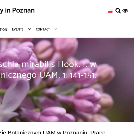
ty in Poznan
EVENTS
CONTACT
TION
hia mirabilis Hook. f. w
cznego UAM, 1: 141-151.
odzie Botanicznym UAM w Poznaniu. Prace