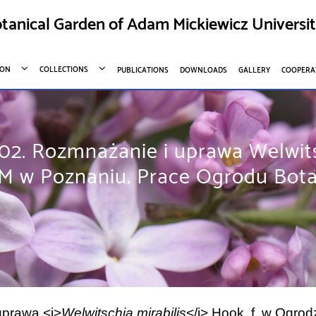
tanical Garden of Adam Mickiewicz Universi
ION
COLLECTIONS
PUBLICATIONS
DOWNLOADS
GALLERY
COOPERA
02. Rozmnażanie i uprawa Welwitsc
 w Poznaniu. Prace Ogrodu Botani
uprawa <i>
Welwitschia mirabilis
</i> Hook. f. w Ogr