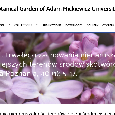
tanical Garden of Adam Mickiewicz Universi
ION
COLLECTIONS
PUBLICATIONS
DOWNLOADS
GALLERY
COOPERA
ekt trwałego zachowania nienarusz
niejszych terenów środowiskotwór
 Poznania, 40 (1): 5-17.
nia nienaruszalności terenów zieleni śródmiejskiej 