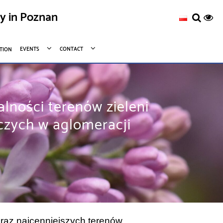
ty in Poznan
EVENTS
CONTACT
TION
alności terenów zieleni
czych w aglomeracji
oraz najcenniejszych terenów