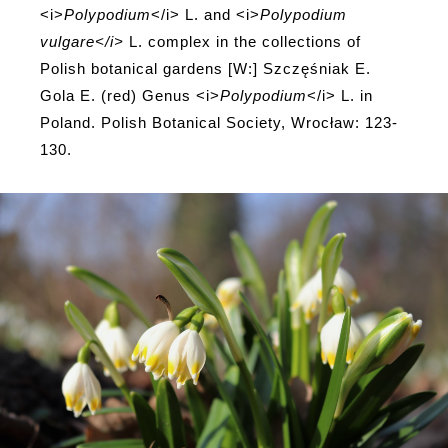
<i>
Polypodium
</i> L. and <i>
Polypodium
vulgare</i>
L. complex in the collections of
Polish botanical gardens [W:] Szczęśniak E.
Gola E. (red) Genus <i>
Polypodium
</i> L. in
Poland. Polish Botanical Society, Wrocław: 123-
130.