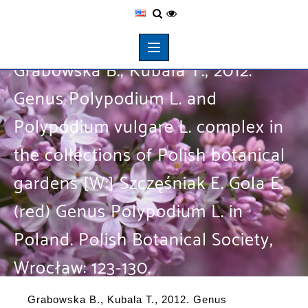
Grabowska B., Kubala T., 2012.
Genus Polypodium L. and
Polypodium vulgare L. complex in
the collections of Polish botanical
gardens [W:] Szczęśniak E. Gola E.
(red) Genus Polypodium L. in
Poland. Polish Botanical Society,
Wrocław: 123-130.
Grabowska B., Kubala T., 2012. Genus