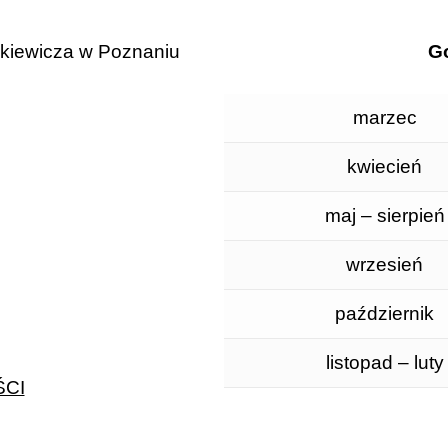
ckiewicza w Poznaniu
Go
marzec
kwiecień
maj – sierpień
wrzesień
październik
listopad – luty
CI