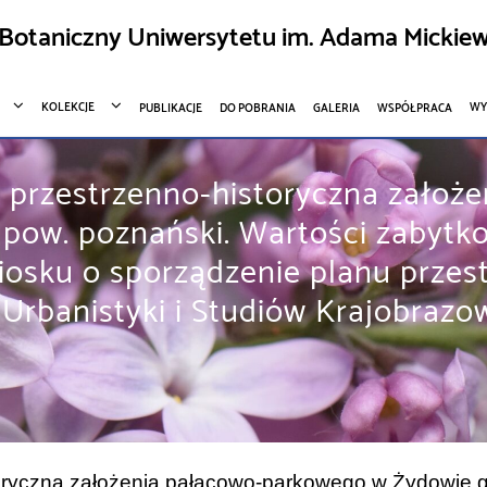
Botaniczny Uniwersytetu im. Adama Mickiew
KOLEKCJE
WY
PUBLIKACJE
DO POBRANIA
GALERIA
WSPÓŁPRACA
za przestrzenno-historyczna zało
, pow. poznański. Wartości zabyt
osku o sporządzenie planu przes
 Urbanistyki i Studiów Krajobrazo
toryczna założenia pałacowo-parkowego w Żydowie g