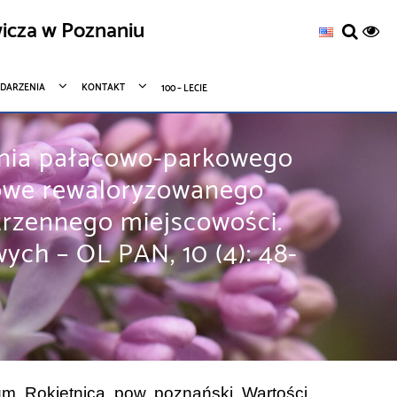
icza w Poznaniu
DARZENIA
KONTAKT
100 – LECIE
żenia pałacowo-parkowego
kowe rewaloryzowanego
trzennego miejscowości.
wych – OL PAN, 10 (4): 48-
m. Rokietnica, pow. poznański. Wartości