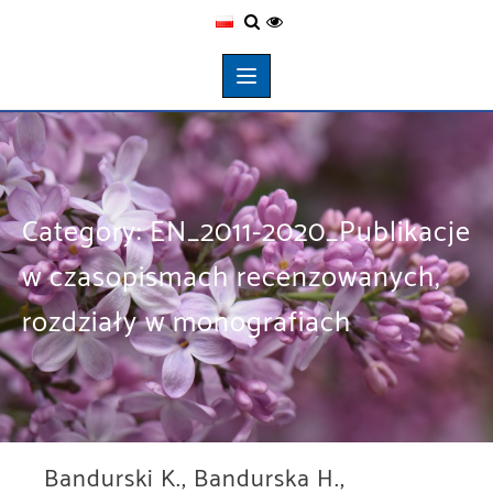
Category:
EN_2011-2020_Publikacje
w czasopismach recenzowanych,
rozdziały w monografiach
Bandurski K., Bandurska H.,