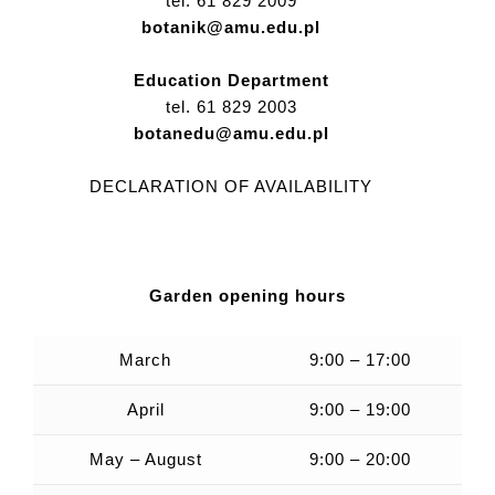
tel. 61 829 2009
[W:]
botanik@amu.edu.pl
Dolatowski
Education Department
J.
tel. 61 829 2003
(red.)
botanedu@amu.edu.pl
Drzewa
w
DECLARATION OF AVAILABILITY
cieniu
człowieka.
Materiały
na
Garden opening hours
VII
Zjazd
March
9:00 – 17:00
Polskiego
April
9:00 – 19:00
Towarzystwa
Dendrologicznego,
May – August
9:00 – 20:00
Warszawa: