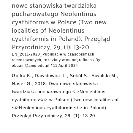
nowe stanowiska twardziaka
pucharowatego Neolentinus
cyathiformis w Polsce (Two new
localities of Neolentinus
cyathiformis in Poland). Przegląd
Przyrodniczy, 29, (1): 13-20.
EN_2011-2020_Publikacje w czasopismach
recenzowanych, rozdziały w monografiach
/ By
obuam@amu.edu.pl
/
11 April 2024
Górka K., Dawidowicz L., Sokół S., Siwulski M.,
Naser G., 2018. Dwa nowe stanowiska
twardziaka pucharowatego <i>Neolentinus
cyathiformis</i> w Polsce (Two new localities of
<i>Neolentinus cyathiformis</i> in Poland).
Przegląd Przyrodniczy, 29, (1): 13-20.