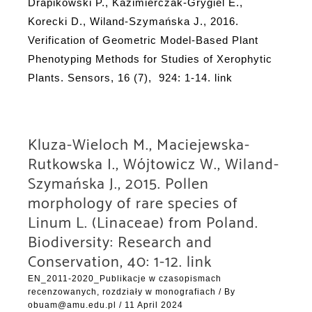
Drapikowski P., Kazimierczak-Grygiel E.,
Korecki D., Wiland-Szymańska J., 2016.
Verification of Geometric Model-Based Plant
Phenotyping Methods for Studies of Xerophytic
Plants. Sensors, 16 (7), 924: 1-14. link
Kluza-Wieloch M., Maciejewska-
Rutkowska I., Wójtowicz W., Wiland-
Szymańska J., 2015. Pollen
morphology of rare species of
Linum L. (Linaceae) from Poland.
Biodiversity: Research and
Conservation, 40: 1-12. link
EN_2011-2020_Publikacje w czasopismach
recenzowanych, rozdziały w monografiach
/ By
obuam@amu.edu.pl
/
11 April 2024