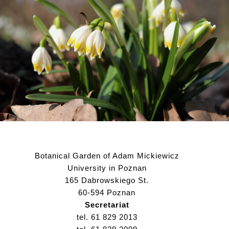
–
residents
of
the
historical
avenue
of
lilacs
at
the
Adam
Botanical Garden of Adam Mickiewicz
Mickiewicz
University in Poznan
University
165 Dabrowskiego St.
Botanic
60-594 Poznan
Garden
Secretariat
in
tel. 61 829 2013
Poznań).