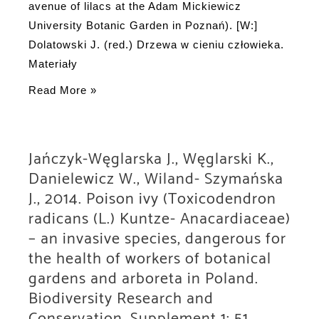
avenue of lilacs at the Adam Mickiewicz
University Botanic Garden in Poznań). [W:]
Dolatowski J. (red.) Drzewa w cieniu człowieka.
Materiały
Cyfert
Read More »
M.,
Kalinowska
M.,
Jańczyk-Węglarska J., Węglarski K.,
2014.
Danielewicz W., Wiland- Szymańska
Prezydenci,
J., 2014. Poison ivy (Toxicodendron
senatorowie,
radicans (L.) Kuntze- Anacardiaceae)
marszałkowie
– an invasive species, dangerous for
i
the health of workers of botanical
damy
gardens and arboreta in Poland.
–
Biodiversity Research and
rezydenci