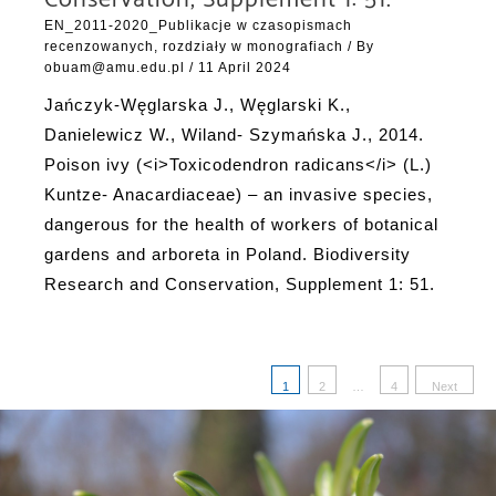
Conservation, Supplement 1: 51.
historycznej
EN_2011-2020_Publikacje w czasopismach
alei
recenzowanych, rozdziały w monografiach
/ By
lilaków
obuam@amu.edu.pl
/
11 April 2024
w
Jańczyk-Węglarska J., Węglarski K.,
Ogrodzie
Danielewicz W., Wiland- Szymańska J., 2014.
Botanicznym
Poison ivy (<i>Toxicodendron radicans</i> (L.)
Uniwersytetu
Kuntze- Anacardiaceae) – an invasive species,
im.
dangerous for the health of workers of botanical
Adama
gardens and arboreta in Poland. Biodiversity
Mickiewicza
Research and Conservation, Supplement 1: 51.
w
Poznaniu
(Presidents,
Posts
1
2
…
4
Next
senators,
pagination
marshals
and
ladies