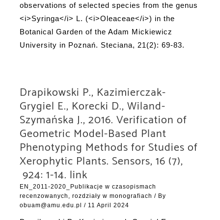
observations of selected species from the genus
<i>Syringa</i> L. (<i>Oleaceae</i>) in the
Botanical Garden of the Adam Mickiewicz
University in Poznań. Steciana, 21(2): 69-83.
Drapikowski P., Kazimierczak-
Grygiel E., Korecki D., Wiland-
Szymańska J., 2016. Verification of
Geometric Model-Based Plant
Phenotyping Methods for Studies of
Xerophytic Plants. Sensors, 16 (7),
924: 1-14. link
EN_2011-2020_Publikacje w czasopismach
recenzowanych, rozdziały w monografiach
/ By
obuam@amu.edu.pl
/
11 April 2024